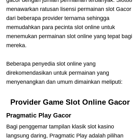
gacor dengan jumlah permainan terbanyak. Slot88
menawarkan ratusan lisensi permainan slot Gacor
dari beberapa provider ternama sehingga
memudahkan para pecinta slot online untuk
menemukan permainan slot online yang tepat bagi
mereka.
Beberapa penyedia slot online yang
direkomendasikan untuk permainan yang
menyenangkan dan umum dimainkan meliputi:
Provider Game Slot Online Gacor
Pragmatic Play Gacor
Bagi penggemar tampilan klasik slot kasino
langsung daring, Pragmatic Play adalah pilihan