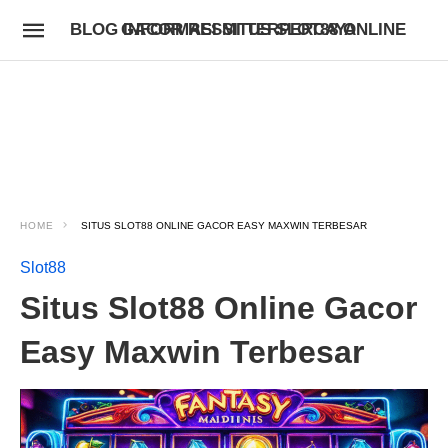
BLOG INFORMASI SITUS SLOT88 ONLINE GACOR RESMI TERPERCAYA
HOME
SITUS SLOT88 ONLINE GACOR EASY MAXWIN TERBESAR
Slot88
Situs Slot88 Online Gacor
Easy Maxwin Terbesar