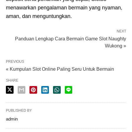
menawarkan pengalaman bermain yang nyaman,
aman, dan menguntungkan.
NEXT
Panduan Lengkap Cara Bermain Game Slot Naughty
Wukong »
PREVIOUS
« Kumpulan Slot Online Paling Seru Untuk Bermain
SHARE
PUBLISHED BY
admin