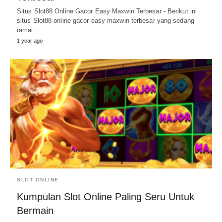
Situs Slot88 Online Gacor Easy Maxwin Terbesar - Berikut ini
situs Slot88 online gacor easy maxwin terbesar yang sedang
ramai…
1 year ago
SLOT ONLINE
Kumpulan Slot Online Paling Seru Untuk
Bermain