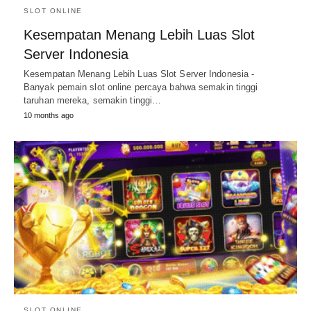
SLOT ONLINE
Kesempatan Menang Lebih Luas Slot
Server Indonesia
Kesempatan Menang Lebih Luas Slot Server Indonesia -
Banyak pemain slot online percaya bahwa semakin tinggi
taruhan mereka, semakin tinggi…
10 months ago
SLOT ONLINE