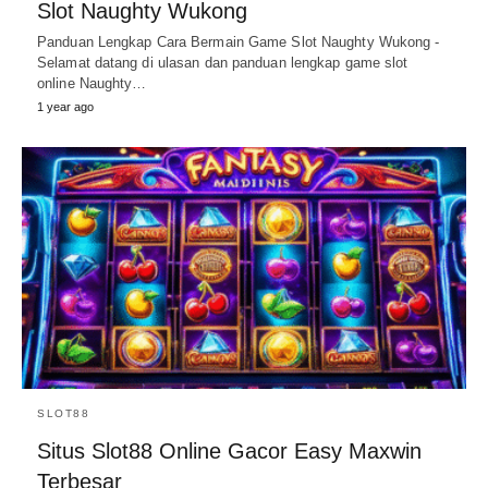
Slot Naughty Wukong
Panduan Lengkap Cara Bermain Game Slot Naughty Wukong -
Selamat datang di ulasan dan panduan lengkap game slot
online Naughty…
1 year ago
SLOT88
Situs Slot88 Online Gacor Easy Maxwin
Terbesar