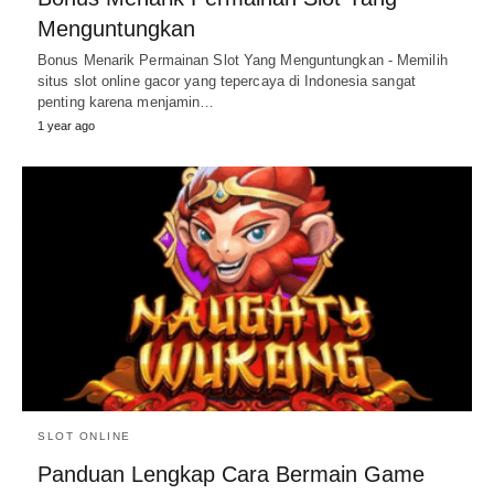
Menguntungkan
Bonus Menarik Permainan Slot Yang Menguntungkan - Memilih
situs slot online gacor yang tepercaya di Indonesia sangat
penting karena menjamin…
1 year ago
SLOT ONLINE
Panduan Lengkap Cara Bermain Game