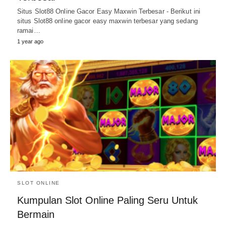
Situs Slot88 Online Gacor Easy Maxwin Terbesar - Berikut ini
situs Slot88 online gacor easy maxwin terbesar yang sedang
ramai…
1 year ago
SLOT ONLINE
Kumpulan Slot Online Paling Seru Untuk
Bermain