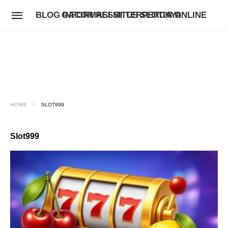
BLOG INFORMASI SITUS SLOT88 ONLINE GACOR RESMI TERPERCAYA
HOME
SLOT999
Slot999