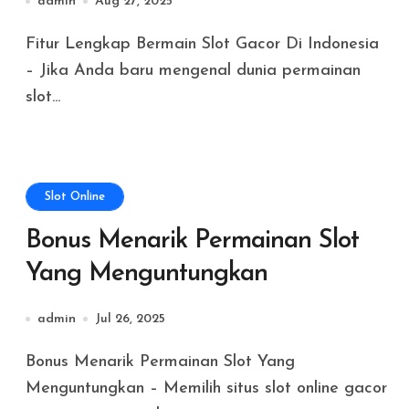
admin
Aug 27, 2025
Fitur Lengkap Bermain Slot Gacor Di Indonesia
– Jika Anda baru mengenal dunia permainan
slot...
Slot Online
Bonus Menarik Permainan Slot
Yang Menguntungkan
admin
Jul 26, 2025
Bonus Menarik Permainan Slot Yang
Menguntungkan – Memilih situs slot online gacor