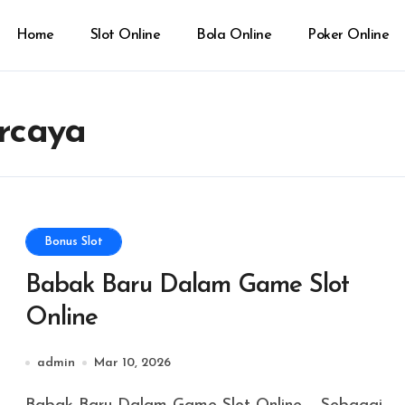
Home
Slot Online
Bola Online
Poker Online
rcaya
Bonus Slot
Babak Baru Dalam Game Slot
Online
admin
Mar 10, 2026