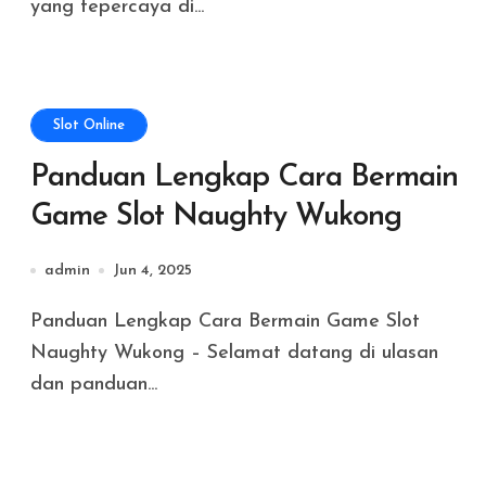
yang tepercaya di...
Slot Online
Panduan Lengkap Cara Bermain
Game Slot Naughty Wukong
admin
Jun 4, 2025
Panduan Lengkap Cara Bermain Game Slot
Naughty Wukong – Selamat datang di ulasan
dan panduan...