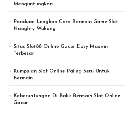
Menguntungkan
Panduan Lengkap Cara Bermain Game Slot
Naughty Wukong
Situs Slot88 Online Gacor Easy Maxwin
Terbesar
Kumpulan Slot Online Paling Seru Untuk
Bermain
Keberuntungan Di Balik Bermain Slot Online
Gacor