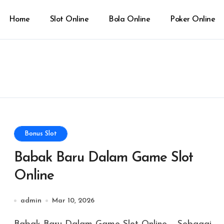
Home
Slot Online
Bola Online
Poker Online
Bonus Slot
Babak Baru Dalam Game Slot
Online
admin
Mar 10, 2026