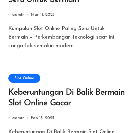
admin
Mar 11, 2025
Kumpulan Slot Online Paling Seru Untuk
Bermain – Perkembangan teknologi saat ini
sangatlah semakin modern....
Slot Online
Keberuntungan Di Balik Bermain
Slot Online Gacor
admin
Feb 15, 2025
Keberuntungan Di Balik Bermain Slot Online