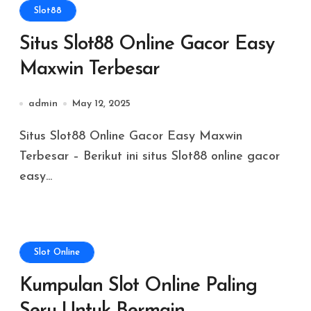
Slot88
Situs Slot88 Online Gacor Easy
Maxwin Terbesar
admin
May 12, 2025
Situs Slot88 Online Gacor Easy Maxwin
Terbesar – Berikut ini situs Slot88 online gacor
easy...
Slot Online
Kumpulan Slot Online Paling
Seru Untuk Bermain