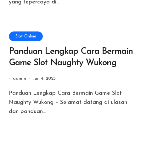
yang tepercaya di...
Slot Online
Panduan Lengkap Cara Bermain
Game Slot Naughty Wukong
admin
Jun 4, 2025
Panduan Lengkap Cara Bermain Game Slot
Naughty Wukong – Selamat datang di ulasan
dan panduan...