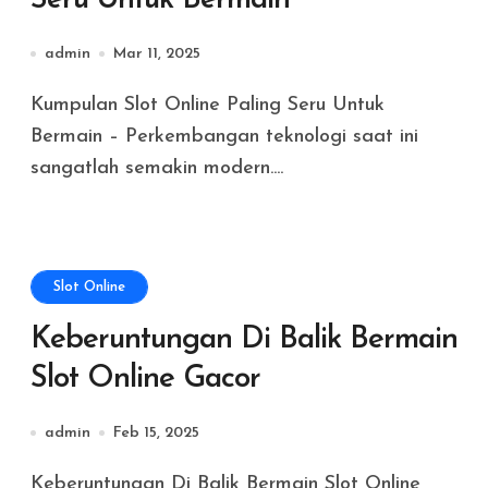
admin
Mar 11, 2025
Kumpulan Slot Online Paling Seru Untuk
Bermain – Perkembangan teknologi saat ini
sangatlah semakin modern....
Slot Online
Keberuntungan Di Balik Bermain
Slot Online Gacor
admin
Feb 15, 2025
Keberuntungan Di Balik Bermain Slot Online