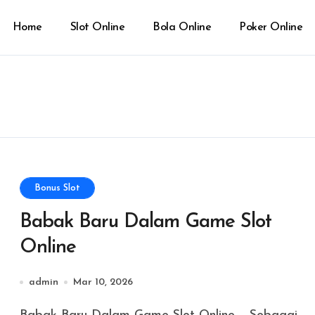
Home
Slot Online
Bola Online
Poker Online
Bonus Slot
Babak Baru Dalam Game Slot
Online
admin
Mar 10, 2026