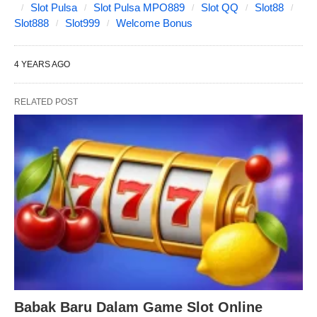
Slot Pulsa
Slot Pulsa MPO889
Slot QQ
Slot88
Slot888
Slot999
Welcome Bonus
4 YEARS AGO
RELATED POST
Babak Baru Dalam Game Slot Online