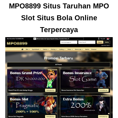
MPO8899 Situs Taruhan MPO
Slot Situs Bola Online
Terpercaya