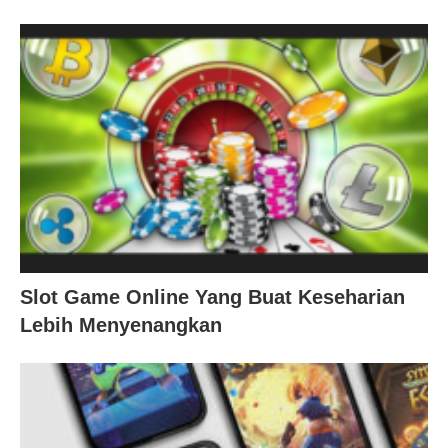
Slot Game Online Yang Buat Keseharian
Lebih Menyenangkan