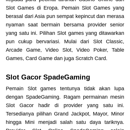
Slot Games di Eropa. Pemain Slot Games yang
berasal dari Asia pun sempat kepincut dan merasa
nyaman saat bermain bersama provider senior
yang satu ini. Pilihan Slot games yang ditawarkan
pun cukup bervariasi. Mulai dari Slot Classic,
Arcade Game, Video Slot, Video Poker, Table
Games, Card Game dan juga Scratch Card.
Slot Gacor SpadeGaming
Pemain Slot games tentunya tidak akan lupa
dengan SpadeGaming. Ragam permainan mesin
Slot Gacor hadir di provider yang satu ini.
Tersedianya pilihan Grand Jackpot, Mayor, Minor
hingga Mini menjadi salah satu daya tariknya.