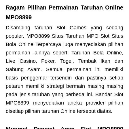
Ragam Pilihan Permainan Taruhan Online
MPO8899
Disamping taruhan Slot Games yang sedang
populer, MPO8899 Situs Taruhan MPO Slot Situs
Bola Online Terpercaya juga menyediakan pilihan
permainan lainnya seperti Taruhan Bola Online,
Live Casino, Poker, Togel, Tembak Ikan dan
Sabung Ayam. Semua permainan ini memiliki
basis penggemar tersendiri dan pastinya setiap
petaruh memiliki strategi bermain masing masing
pada jenis taruhan yang berbeda ini. Bandar Slot
MPO8899 menyediakan aneka provider pilihan
disetiap pilihan taruhan Online tersebut diatas.
Minimal Deposit Agen Slot MPO8899