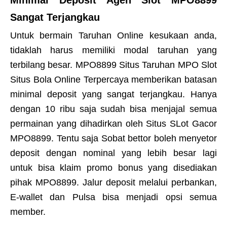
Sangat Terjangkau
Untuk bermain Taruhan Online kesukaan anda,
tidaklah harus memiliki modal taruhan yang
terbilang besar. MPO8899 Situs Taruhan MPO Slot
Situs Bola Online Terpercaya memberikan batasan
minimal deposit yang sangat terjangkau. Hanya
dengan 10 ribu saja sudah bisa menjajal semua
permainan yang dihadirkan oleh Situs SLot Gacor
MPO8899. Tentu saja Sobat bettor boleh menyetor
deposit dengan nominal yang lebih besar lagi
untuk bisa klaim promo bonus yang disediakan
pihak MPO8899. Jalur deposit melalui perbankan,
E-wallet dan Pulsa bisa menjadi opsi semua
member.