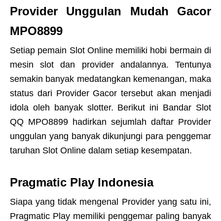
Provider Unggulan Mudah Gacor
MPO8899
Setiap pemain Slot Online memiliki hobi bermain di
mesin slot dan provider andalannya. Tentunya
semakin banyak medatangkan kemenangan, maka
status dari Provider Gacor tersebut akan menjadi
idola oleh banyak slotter. Berikut ini Bandar Slot
QQ MPO8899 hadirkan sejumlah daftar Provider
unggulan yang banyak dikunjungi para penggemar
taruhan Slot Online dalam setiap kesempatan.
Pragmatic Play Indonesia
Siapa yang tidak mengenal Provider yang satu ini,
Pragmatic Play memiliki penggemar paling banyak