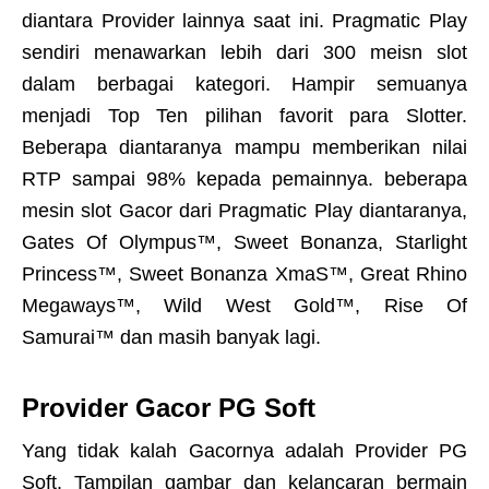
diantara Provider lainnya saat ini. Pragmatic Play
sendiri menawarkan lebih dari 300 meisn slot
dalam berbagai kategori. Hampir semuanya
menjadi Top Ten pilihan favorit para Slotter.
Beberapa diantaranya mampu memberikan nilai
RTP sampai 98% kepada pemainnya. beberapa
mesin slot Gacor dari Pragmatic Play diantaranya,
Gates Of Olympus™, Sweet Bonanza, Starlight
Princess™, Sweet Bonanza XmaS™, Great Rhino
Megaways™, Wild West Gold™, Rise Of
Samurai™ dan masih banyak lagi.
Provider Gacor PG Soft
Yang tidak kalah Gacornya adalah Provider PG
Soft. Tampilan gambar dan kelancaran bermain