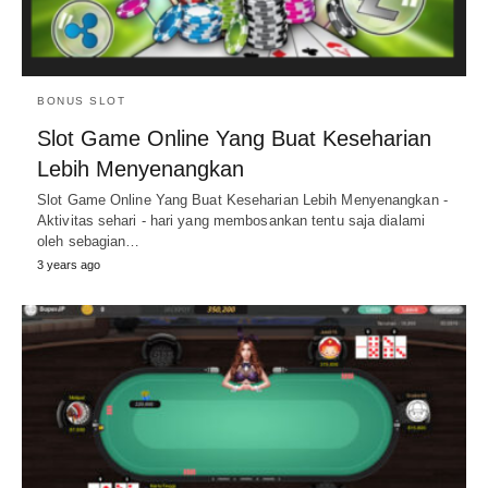
BONUS SLOT
Slot Game Online Yang Buat Keseharian
Lebih Menyenangkan
Slot Game Online Yang Buat Keseharian Lebih Menyenangkan -
Aktivitas sehari - hari yang membosankan tentu saja dialami
oleh sebagian…
3 years ago