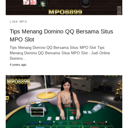
LINK MPO
Tips Menang Domino QQ Bersama Situs
MPO Slot
Tips Menang Domino QQ Bersama Situs MPO Slot Tips
Menang Domino QQ Bersama Situs MPO Slot - Judi Online
Domino…
4 years ago