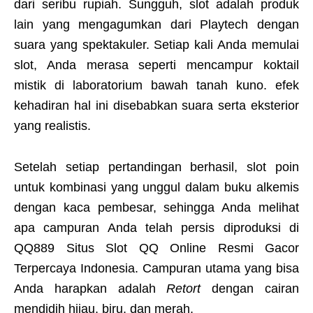
dari seribu rupiah. Sungguh, slot adalah produk
lain yang mengagumkan dari Playtech dengan
suara yang spektakuler. Setiap kali Anda memulai
slot, Anda merasa seperti mencampur koktail
mistik di laboratorium bawah tanah kuno. efek
kehadiran hal ini disebabkan suara serta eksterior
yang realistis.
Setelah setiap pertandingan berhasil, slot poin
untuk kombinasi yang unggul dalam buku alkemis
dengan kaca pembesar, sehingga Anda melihat
apa campuran Anda telah persis diproduksi di
QQ889 Situs Slot QQ Online Resmi Gacor
Terpercaya Indonesia. Campuran utama yang bisa
Anda harapkan adalah
Retort
dengan cairan
mendidih hijau, biru, dan merah.