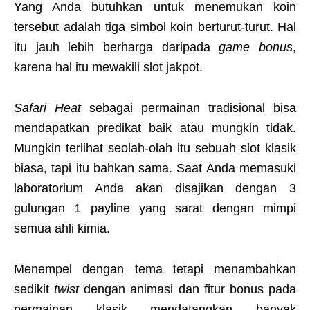
Yang Anda butuhkan untuk menemukan koin
tersebut adalah tiga simbol koin berturut-turut. Hal
itu jauh lebih berharga daripada
game bonus
,
karena hal itu mewakili slot jakpot.
Safari Heat
sebagai permainan tradisional bisa
mendapatkan predikat baik atau mungkin tidak.
Mungkin terlihat seolah-olah itu sebuah slot klasik
biasa, tapi itu bahkan sama. Saat Anda memasuki
laboratorium Anda akan disajikan dengan 3
gulungan 1 payline yang sarat dengan mimpi
semua ahli kimia.
Menempel dengan tema tetapi menambahkan
sedikit
twist
dengan animasi dan fitur bonus pada
permainan klasik mendatangkan banyak